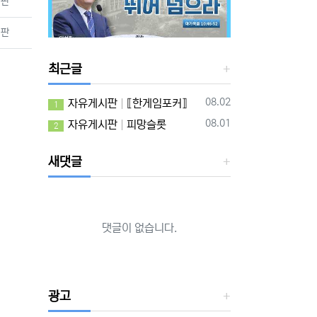
시판
시판
최근글
등록일
08.02
자유게시판
⟦한게임포커⟧
1
등록일
08.01
자유게시판
피망슬롯
2
새댓글
댓글이 없습니다.
광고