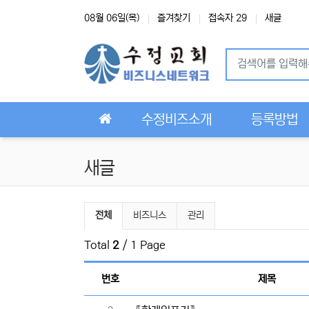
상단 네비
08월 06일(목)
즐겨찾기
접속자 29
새글
메인 메뉴
수정비즈소개
등록방법
새글
전체게시물 그룹 목록
전체
비즈니스
관리
Total
2
/ 1 Page
번호
제목