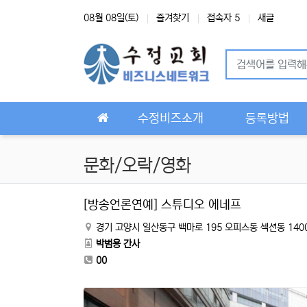
상단 네비
08월 08일(토)
즐겨찾기
접속자 5
새글
메인 메뉴
수정비즈소개
등록방법
문화/오락/영화
[방송언론연예] 스튜디오 에네프
경기 고양시 일산동구 백마로 195 오피스동 섹션동 140
박범용 간사
00