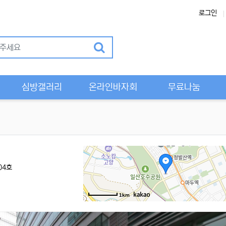
로그인
Previous
심방갤러리
온라인바자회
무료나눔
04호
1km