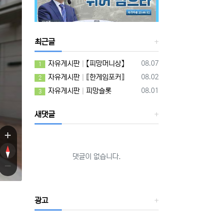
최근글
등록일
자유게시판
【피망머니상】
08.07
1
등록일
자유게시판
⟦한게임포커⟧
08.02
2
등록일
자유게시판
피망슬롯
08.01
3
새댓글
댓글이 없습니다.
광고