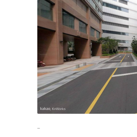
, KnWorks
_