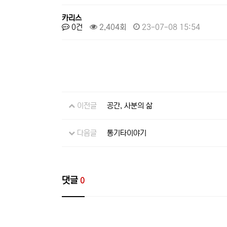
카리스
0건
2,404회
23-07-08 15:54
이전글
공간, 사분의 삶
다음글
통기타이야기
댓글
0