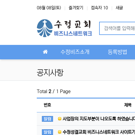
상단 네비
08월 08일(토)
즐겨찾기
접속자 10
새글
메인 메뉴
수정비즈소개
등록방법
공지사항
Total
2
/ 1 Page
번호
제목
공지사항
사업장의 지도부분이 나오도록 하였습니다
공지사항
수정성결교회 비즈니스네트워크 사이트가