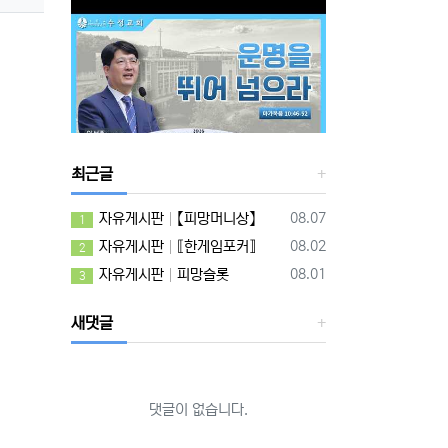
최근글
등록일
자유게시판
【피망머니상】
08.07
1
등록일
자유게시판
⟦한게임포커⟧
08.02
2
등록일
자유게시판
피망슬롯
08.01
3
새댓글
댓글이 없습니다.