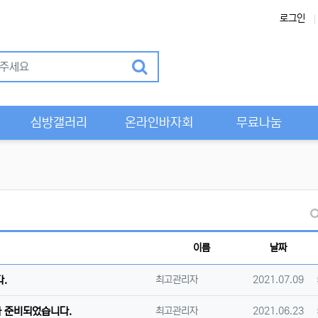
로그인
Previous
심방갤러리
온라인바자회
무료나눔
이름
날짜
등록자
등록일
.
최고관리자
2021.07.09
등록자
등록일
 준비되었습니다.
최고관리자
2021.06.23