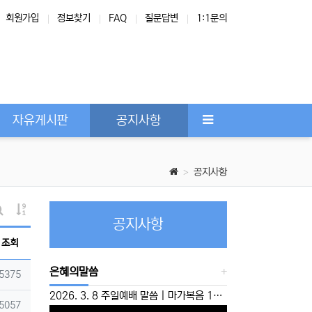
회원가입
정보찾기
FAQ
질문답변
1:1문의
Next
자유게시판
공지사항
공지사항
게시물 정렬
공지사항
게시판 검색
조회
은혜의말씀
조회
5375
2026. 3. 8 주일예배 말씀 | 마가복음 10:46-52 | ‘운명을 뛰어 넘으라’ 이성준 담임목사
조회
5057