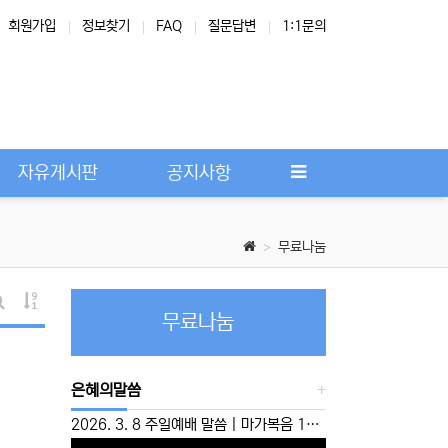
회원가입
정보찾기
FAQ
질문답변
1:1문의
Next
자유게시판
공지사항
무료나눔
게시물 정렬
무료나눔
게시판 검색
은혜의말씀
2026. 3. 8 주일예배 말씀 | 마가복음 10:46-52 | ‘운명을 뛰어 넘으라’ 이성준 담임목사