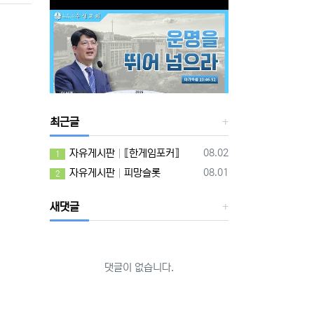
최근글
등록일
자유게시판
⟦한게임포커⟧
08.02
1
등록일
자유게시판
피망슬롯
08.01
2
새댓글
댓글이 없습니다.