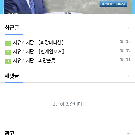
최근글
등록일
08.07
자유게시판
【피망머니상】
1
등록일
08.02
자유게시판
⟦한게임포커⟧
2
등록일
08.01
자유게시판
피망슬롯
3
새댓글
댓글이 없습니다.
광고