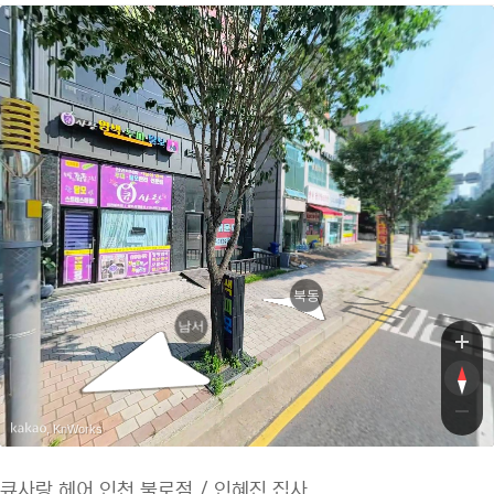
북동
남서
, KnWorks
큐사랑 헤어 인천 불로점 / 인혜진 집사