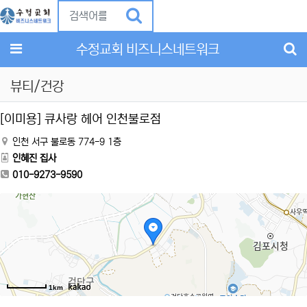
Previous
Ne
메뉴
수정교회 비즈니스네트워크
뷰티/건강
[이미용] 큐사랑 헤어 인천불로점
인천 서구 불로동 774-9 1층
인혜진 집사
010-9273-9590
1km