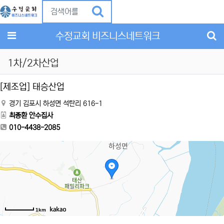
Previous
Ne
메뉴
수정교회 비즈니스네트워크
1차/2차산업
[제조업] 태승산업
경기 김포시 하성면 석탄리 616-1
최종환 안수집사
010-4438-2085
1km