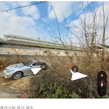
석평로
석평로9
서
동
, KnWorks
플라스틱 용기 제조