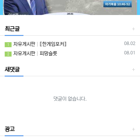
최근글
등록일
08.02
자유게시판
⟦한게임포커⟧
1
등록일
08.01
자유게시판
피망슬롯
2
새댓글
댓글이 없습니다.
광고