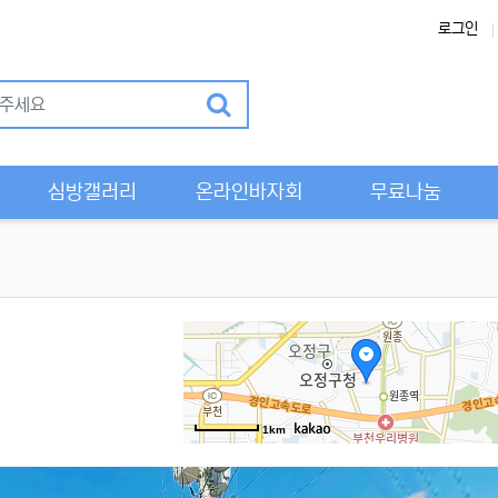
로그인
Previous
심방갤러리
온라인바자회
무료나눔
1km