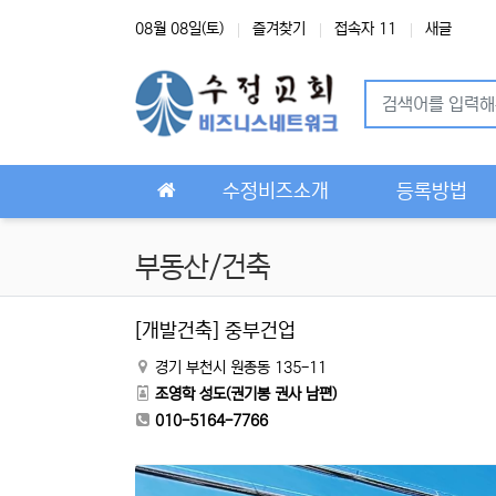
상단 네비
08월 08일(토)
즐겨찾기
접속자 11
새글
메인 메뉴
수정비즈소개
등록방법
부동산/건축
[개발건축] 중부건업
경기 부천시 원종동 135-11
조영학 성도(권기봉 권사 남편)
010-5164-7766