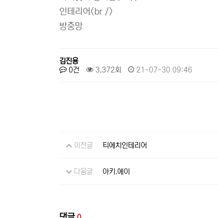
인테리어<br />
방충망
김진용
0건
3,372회
21-07-30 09:46
이전글
티에치인테리어
다음글
아키.에이
댓글
0