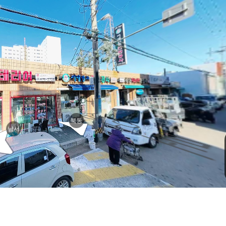
번길
번길
북동
남서