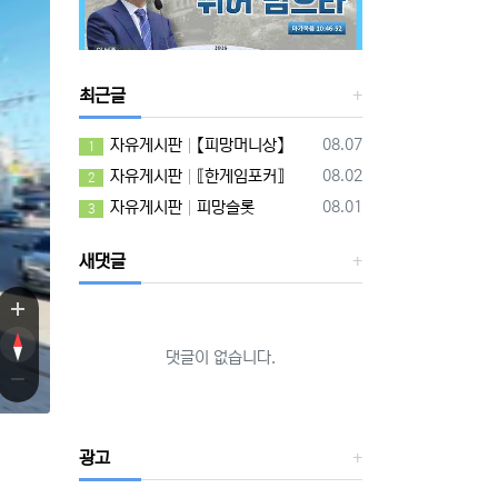
최근글
등록일
자유게시판
【피망머니상】
08.07
1
등록일
자유게시판
⟦한게임포커⟧
08.02
2
등록일
자유게시판
피망슬롯
08.01
3
새댓글
댓글이 없습니다.
광고