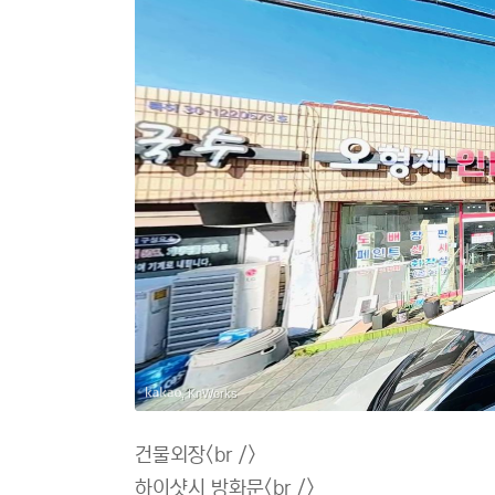
오로128
오로128
, KnWorks
건물외장<br />
하이샷시 방화문<br />