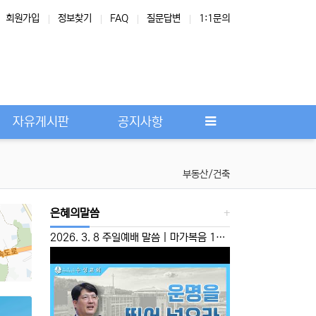
회원가입
정보찾기
FAQ
질문답변
1:1문의
Next
자유게시판
공지사항
부동산/건축
은혜의말씀
2026. 3. 8 주일예배 말씀 | 마가복음 10:46-52 | ‘운명을 뛰어 넘으라’ 이성준 담임목사