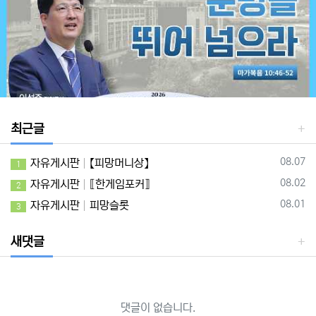
최근글
등록일
08.07
자유게시판
【피망머니상】
1
등록일
08.02
자유게시판
⟦한게임포커⟧
2
등록일
08.01
자유게시판
피망슬롯
3
새댓글
댓글이 없습니다.