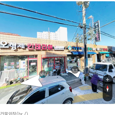
28번길
28번길
북동
남서
, KnWorks
건물외장<br />