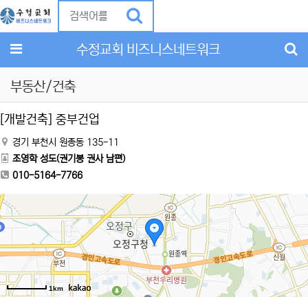
Previous
Ne
메뉴
수정교회 비즈니스네트워크
부동산/건축
[개발건축] 중부건업
경기 부천시 원종동 135-11
조영학 성도(권기봉 권사 남편)
010-5164-7766
1km