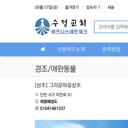
상단 네비
08월 07일(금)
즐겨찾기
접속자 7
새글
메인 메뉴
수정비즈소개
등록방법
경조/애완동물
[상조] 그리운마음상조
인천 서구 마전로 91
최정애성도
01041491237