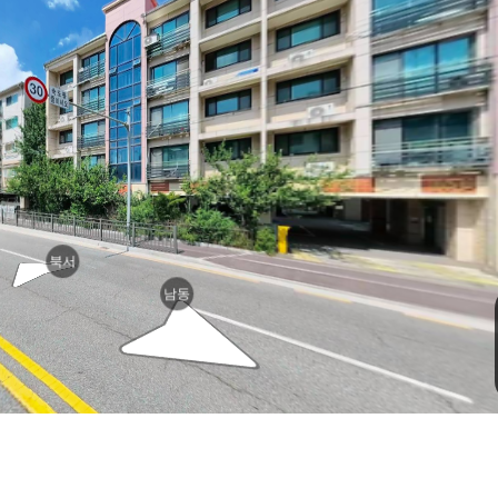
로
북서
로
남동