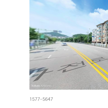
마전
전
, KnWorks
1577-5647