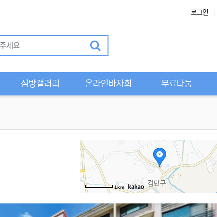
로그인
Previous
심방갤러리
온라인바자회
무료나눔
1km