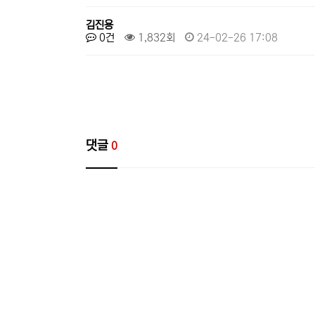
김진용
0건
1,832회
24-02-26 17:08
댓글
0