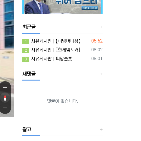
최근글
등록일
자유게시판
【피망머니상】
05:52
1
등록일
자유게시판
⟦한게임포커⟧
08.02
2
등록일
자유게시판
피망슬롯
08.01
3
새댓글
댓글이 없습니다.
광고