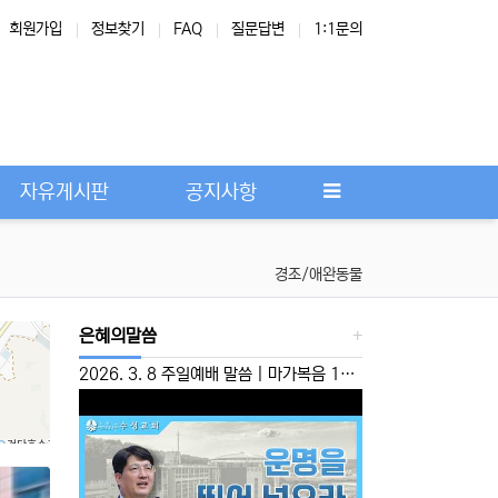
회원가입
정보찾기
FAQ
질문답변
1:1문의
Next
자유게시판
공지사항
경조/애완동물
은혜의말씀
2026. 3. 8 주일예배 말씀 | 마가복음 10:46-52 | ‘운명을 뛰어 넘으라’ 이성준 담임목사